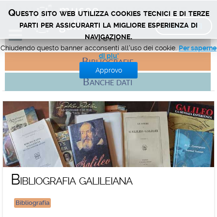
Banche dati e bibliografie
Questo sito web utilizza cookies tecnici e di terze
BIGLIETTI
parti per assicurarti la migliore esperienza di
navigazione.
Tutti
Chiudendo questo banner acconsenti all'uso dei cookie.
Per saperne
di piu'
Bibliografie
Approvo
Banche dati
Bibliografia galileiana
Bibliografia