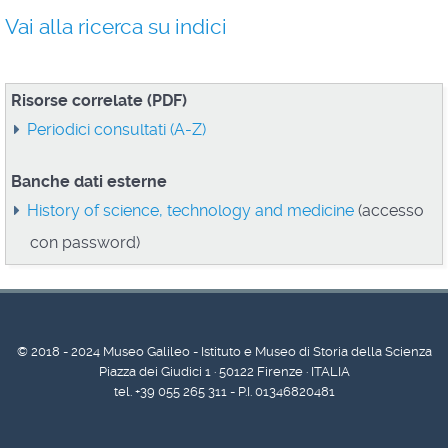
Vai alla ricerca su indici
Risorse correlate (PDF)
Periodici consultati (A-Z)
Banche dati esterne
History of science, technology and medicine
(accesso
con password)
© 2018 - 2024 Museo Galileo - Istituto e Museo di Storia della Scienza
Piazza dei Giudici 1 · 50122 Firenze · ITALIA
tel. +39 055 265 311 - P.I. 01346820481