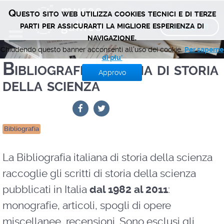
Questo sito web utilizza cookies tecnici e di terze
BIGLIETTI
parti per assicurarti la migliore esperienza di
navigazione.
Chiudendo questo banner acconsenti all'uso dei cookie.
Per saperne
di piu'
Bibliografia italiana di storia
Approvo
della scienza
Bibliografia
La Bibliografia italiana di storia della scienza
raccoglie gli scritti di storia della scienza
pubblicati in Italia
dal 1982 al 2011
:
monografie, articoli, spogli di opere
miscellanee, recensioni. Sono esclusi gli