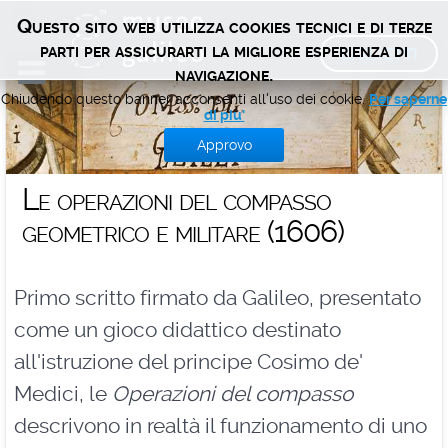
Opere
Questo sito web utilizza cookies tecnici e di terze
BIGLIETTI
parti per assicurarti la migliore esperienza di
navigazione.
Chiudendo questo banner acconsenti all'uso dei cookie.
Per saperne
di piu'
Approvo
Le operazioni del compasso
geometrico e militare (1606)
Primo scritto firmato da Galileo, presentato
come un gioco didattico destinato
all'istruzione del principe Cosimo de'
Medici, le
Operazioni del compasso
descrivono in realtà il funzionamento di uno