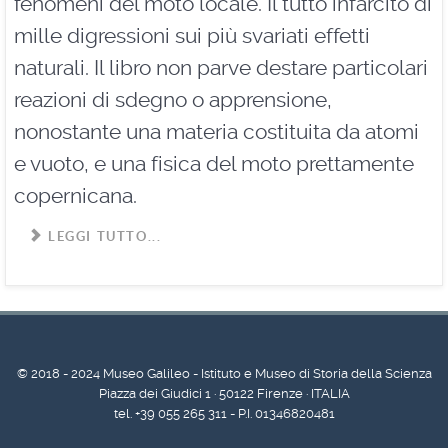
fenomeni del moto locale. Il tutto infarcito di
mille digressioni sui più svariati effetti
naturali. Il libro non parve destare particolari
reazioni di sdegno o apprensione,
nonostante una materia costituita da atomi
e vuoto, e una fisica del moto prettamente
copernicana.
LEGGI TUTTO...
© 2018 - 2024 Museo Galileo - Istituto e Museo di Storia della Scienza
Piazza dei Giudici 1 · 50122 Firenze · ITALIA
tel. +39 055 265 311 - P.I. 01346820481