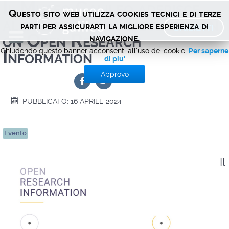
Il Museo Galileo aderisce
Questo sito web utilizza cookies tecnici e di terze
alla Barcelona Declaration
BIGLIETTI
parti per assicurarti la migliore esperienza di
on Open Research
navigazione.
Chiudendo questo banner acconsenti all'uso dei cookie.
Information
Per saperne
di piu'
Approvo
PUBBLICATO: 16 APRILE 2024
Evento
Il