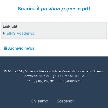
Scarica il
position paper
in pdf
Link utili
SIRIS Academic
Archivio news
© 2018 - 2024 Museo Galileo - Istituto e Museo di Storia della Scienza
Piazza dei Giudici 1 · 50122 Firenze · ITALIA
tel. +39 055 265 311 - P.I. 01346820481
Chi siamo
Sostienici