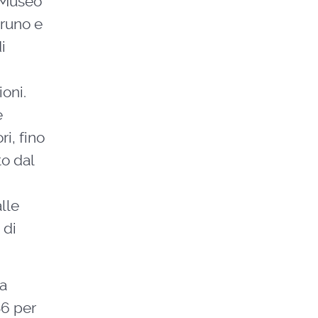
l Museo
Bruno e
i
ioni.
e
ri, fino
to dal
lle
 di
ca
86 per