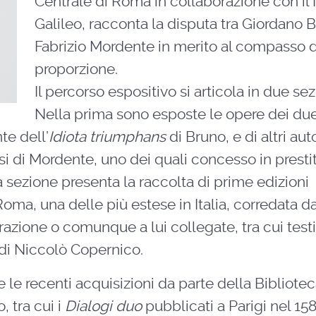
Centrale di Roma in collaborazione con i
Galileo, racconta la disputa tra Giordano 
Fabrizio Mordente in merito al compasso d
proporzione.
Il percorso espositivo si articola in due sez
Nella prima sono esposte le opere dei du
te dell’
Idiota triumphans
di Bruno, e di altri auto
si di Mordente, uno dei quali concesso in presti
 sezione presenta la raccolta di prime edizioni
oma, una delle più estese in Italia, corredata da
razione o comunque a lui collegate, tra cui testi
di Niccolò Copernico.
 le recenti acquisizioni da parte della Bibliote
, tra cui i
Dialogi duo
pubblicati a Parigi nel 15