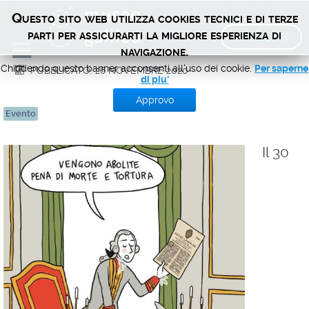
Festa della Toscana 2020
Questo sito web utilizza cookies tecnici e di terze
BIGLIETTI
parti per assicurarti la migliore esperienza di
navigazione.
Chiudendo questo banner acconsenti all'uso dei cookie.
Per saperne
PUBBLICATO: 26 NOVEMBRE 2020
di piu'
Approvo
Evento
Il 30