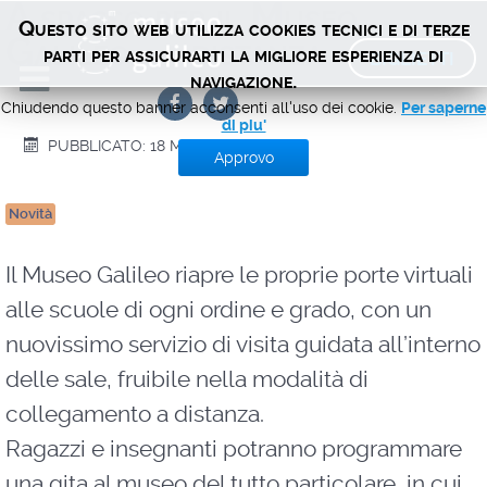
A spasso per il Museo
Questo sito web utilizza cookies tecnici e di terze
Galileo… a distanza
BIGLIETTI
parti per assicurarti la migliore esperienza di
navigazione.
Chiudendo questo banner acconsenti all'uso dei cookie.
Per saperne
di piu'
PUBBLICATO: 18 MAGGIO 2020
Approvo
Novità
Il Museo Galileo riapre le proprie porte virtuali
alle scuole di ogni ordine e grado, con un
nuovissimo servizio di visita guidata all’interno
delle sale, fruibile nella modalità di
collegamento a distanza.
Ragazzi e insegnanti potranno programmare
una gita al museo del tutto particolare, in cui