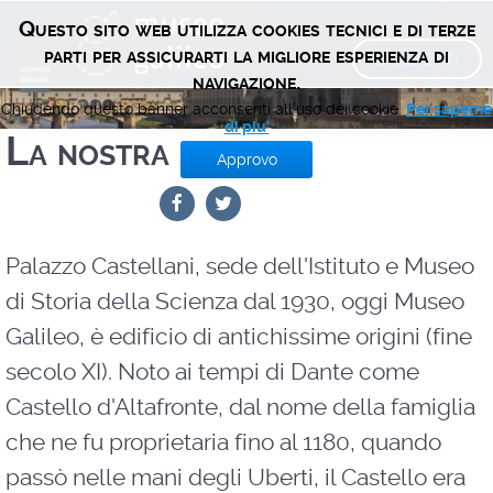
Questo sito web utilizza cookies tecnici e di terze
BIGLIETTI
parti per assicurarti la migliore esperienza di
navigazione.
Chiudendo questo banner acconsenti all'uso dei cookie.
Per saperne
di piu'
La nostra sede
Approvo
Palazzo Castellani, sede dell'Istituto e Museo
di Storia della Scienza dal 1930, oggi Museo
Galileo, è edificio di antichissime origini (fine
secolo XI). Noto ai tempi di Dante come
Castello d'Altafronte, dal nome della famiglia
che ne fu proprietaria fino al 1180, quando
passò nelle mani degli Uberti, il Castello era