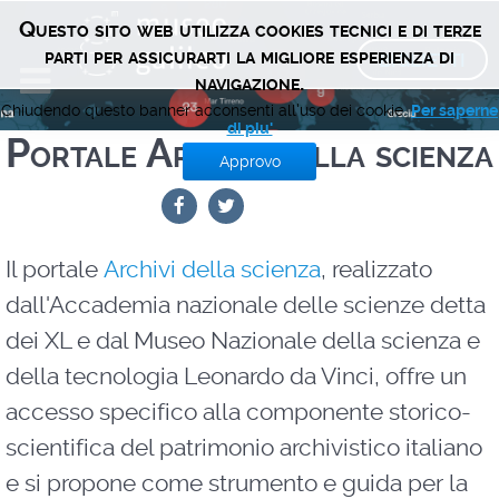
Questo sito web utilizza cookies tecnici e di terze
BIGLIETTI
parti per assicurarti la migliore esperienza di
navigazione.
Chiudendo questo banner acconsenti all'uso dei cookie.
Per saperne
di piu'
Portale Archivi della scienza
Approvo
Il portale
Archivi della scienza
, realizzato
dall'Accademia nazionale delle scienze detta
dei XL e dal Museo Nazionale della scienza e
della tecnologia Leonardo da Vinci, offre un
accesso specifico alla componente storico-
scientifica del patrimonio archivistico italiano
e si propone come strumento e guida per la