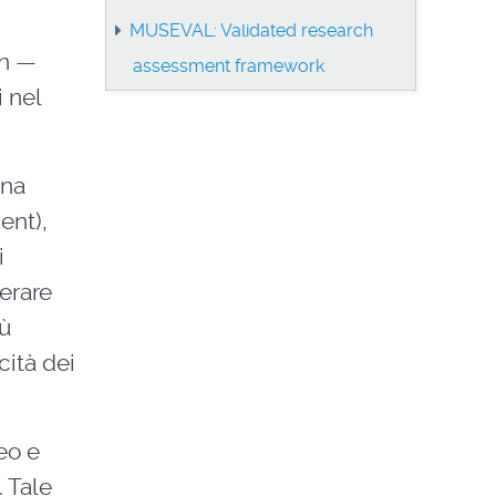
MUSEVAL: Validated research
gn —
assessment framework
 nel
una
ent),
i
erare
iù
cità dei
eo e
 Tale