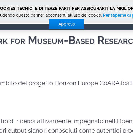
okies tecnici e di terze parti per assicurarti la miglior
Biblioteca e attività di ricerca
Eventi
udendo questo banner acconsenti all'uso dei cookie.
Per saperne di 
Approvo
k for Museum-Based Resear
ambito del progetto Horizon Europe CoARA (call
ntro di ricerca attivamente impegnato nell’Open
ri output siano riconosciuti come autentici prod