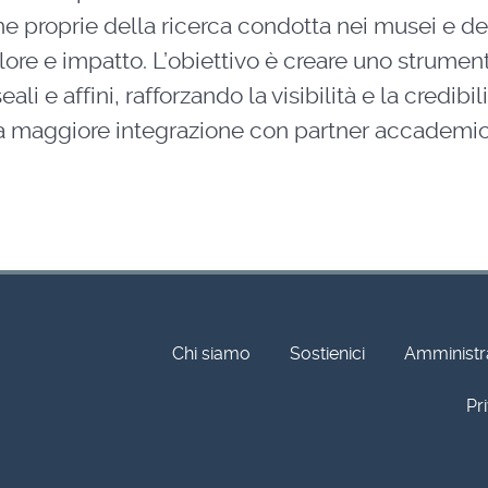
he proprie della ricerca condotta nei musei e de
ore e impatto. L’obiettivo è creare uno strumen
li e affini, rafforzando la visibilità e la credibil
una maggiore integrazione con partner accademic
Chi siamo
Sostienici
Amministr
Pr