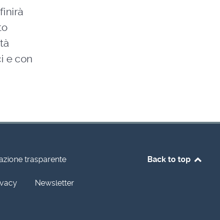
finirà
to
ità
i e con
azione trasparente
Back to top
ivacy
Newsletter