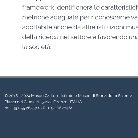
framework identificherà le caratteristic
metriche adeguate per riconoscerne val
adottabile anche da altre istituzioni musea
della ricerca nel settore e favorendo 
la società.
© 2018 - 2024 Museo Galileo - Istituto e Museo di Storia della Scienza
Piazza dei Giudici 1 · 50122 Firenze · ITALIA
tel. +39 055 265 311 - P.I. 01346820481