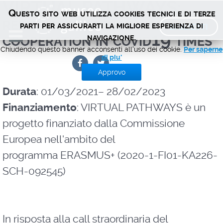
VIRTUAL PATHWAYS:
Questo sito web utilizza cookies tecnici e di terze
reinforcing school-museum
BIGLIETTI
parti per assicurarti la migliore esperienza di
cooperation in covid19 times
navigazione.
Chiudendo questo banner acconsenti all'uso dei cookie.
Per saperne
di piu'
Approvo
Durata
: 01/03/2021– 28/02/2023
Finanziamento
: VIRTUAL PATHWAYS è un
progetto finanziato dalla Commissione
Europea nell'ambito del
programma ERASMUS+ (2020-1-FI01-KA226-
SCH-092545)
In risposta alla call straordinaria del