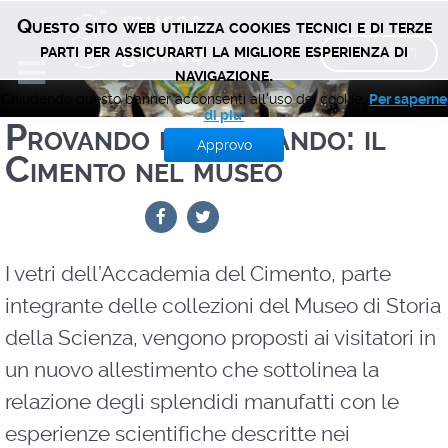
Questo sito web utilizza cookies tecnici e di terze
BIGLIETTI
parti per assicurarti la migliore esperienza di
navigazione.
Chiudendo questo banner acconsenti all'uso dei cookie.
Per saperne
di piu'
Provando e riprovando: il
Approvo
Cimento nel museo
I vetri dell’Accademia del Cimento, parte
integrante delle collezioni del Museo di Storia
della Scienza, vengono proposti ai visitatori in
un nuovo allestimento che sottolinea la
relazione degli splendidi manufatti con le
esperienze scientifiche descritte nei