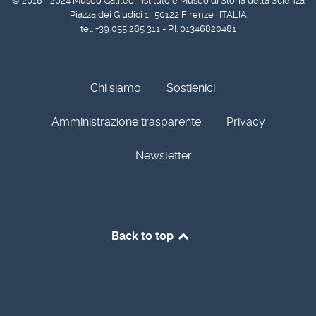
© 2018 - 2024 Museo Galileo - Istituto e Museo di Storia della Scienza
Piazza dei Giudici 1 · 50122 Firenze · ITALIA
tel. +39 055 265 311 - P.I. 01346820481
Chi siamo
Sostienici
Amministrazione trasparente
Privacy
Newsletter
Back to top