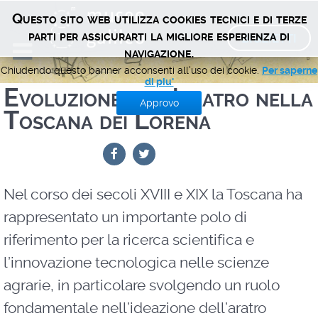
Questo sito web utilizza cookies tecnici e di terze
BIGLIETTI
parti per assicurarti la migliore esperienza di
navigazione.
Chiudendo questo banner acconsenti all'uso dei cookie.
Per saperne
di piu'
Evoluzione dell'aratro nella
Approvo
Toscana dei Lorena
Nel corso dei secoli XVIII e XIX la Toscana ha
rappresentato un importante polo di
riferimento per la ricerca scientifica e
l’innovazione tecnologica nelle scienze
agrarie, in particolare svolgendo un ruolo
fondamentale nell’ideazione dell’aratro