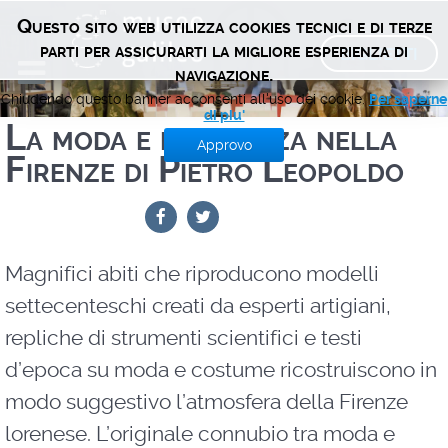
Questo sito web utilizza cookies tecnici e di terze
BIGLIETTI
parti per assicurarti la migliore esperienza di
navigazione.
Chiudendo questo banner acconsenti all'uso dei cookie.
Per saperne
di piu'
La moda e la scienza nella
Approvo
Firenze di Pietro Leopoldo
Magnifici abiti che riproducono modelli
settecenteschi creati da esperti artigiani,
repliche di strumenti scientifici e testi
d’epoca su moda e costume ricostruiscono in
modo suggestivo l’atmosfera della Firenze
lorenese. L’originale connubio tra moda e