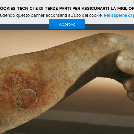
okies tecnici e di terze parti per assicurarti la miglior
Biblioteca e attività di ricerca
Eventi
udendo questo banner acconsenti all'uso dei cookie.
Per saperne di 
Approvo