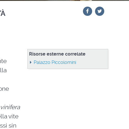
tà
Risorse esterne correlate
nte
Palazzo Piccolomini
lla
ione
 vinifera
la vite
ssi sin