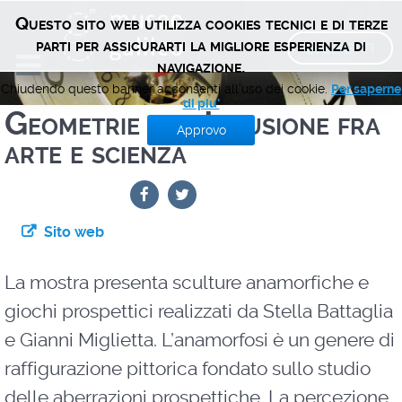
Questo sito web utilizza cookies tecnici e di terze
BIGLIETTI
parti per assicurarti la migliore esperienza di
navigazione.
Chiudendo questo banner acconsenti all'uso dei cookie.
Per saperne
di piu'
Geometrie dell’illusione fra
Approvo
arte e scienza
Sito web
La mostra presenta sculture anamorfiche e
giochi prospettici realizzati da Stella Battaglia
e Gianni Miglietta. L’anamorfosi è un genere di
raffigurazione pittorica fondato sullo studio
delle aberrazioni prospettiche. La percezione