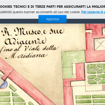
okies tecnici e di terze parti per assicurarti la miglior
Biblioteca e attività di ricerca
Eventi
udendo questo banner acconsenti all'uso dei cookie.
Per saperne di 
Approvo