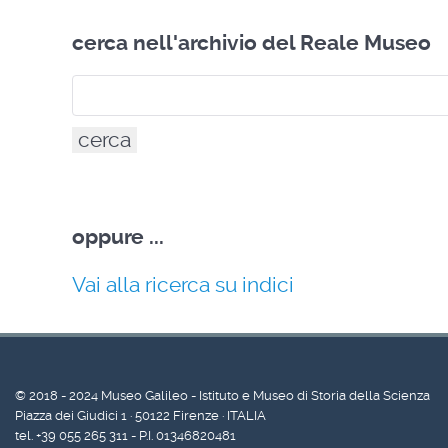
cerca nell'archivio del Reale Museo
oppure
...
Vai alla ricerca su indici
© 2018 - 2024 Museo Galileo - Istituto e Museo di Storia della Scienza
Piazza dei Giudici 1 · 50122 Firenze · ITALIA
tel. +39 055 265 311 - P.I. 01346820481