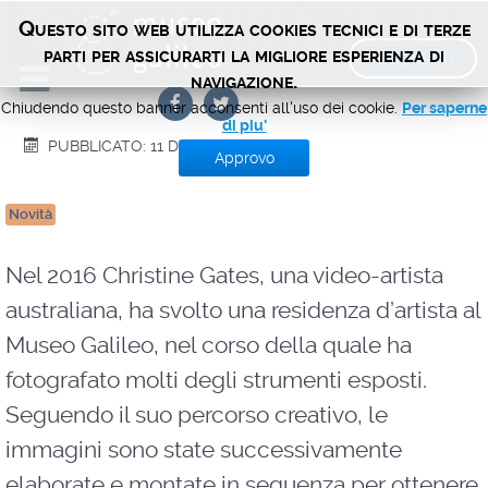
Il cammino dalla Casa della
Questo sito web utilizza cookies tecnici e di terze
Sapienza. Un video d’artista
BIGLIETTI
parti per assicurarti la migliore esperienza di
navigazione.
Chiudendo questo banner acconsenti all'uso dei cookie.
Per saperne
di piu'
PUBBLICATO: 11 DICEMBRE 2018
Approvo
Novità
Nel 2016 Christine Gates, una video-artista
australiana, ha svolto una residenza d’artista al
Museo Galileo, nel corso della quale ha
fotografato molti degli strumenti esposti.
Seguendo il suo percorso creativo, le
immagini sono state successivamente
elaborate e montate in sequenza per ottenere