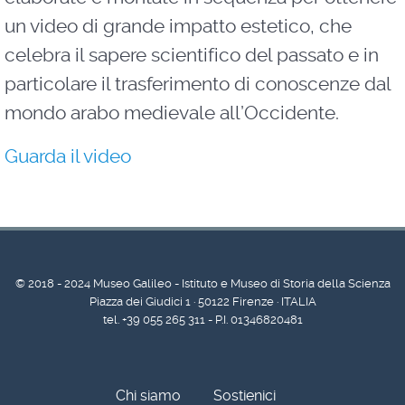
un video di grande impatto estetico, che
celebra il sapere scientifico del passato e in
particolare il trasferimento di conoscenze dal
mondo arabo medievale all’Occidente.
Guarda il video
© 2018 - 2024 Museo Galileo - Istituto e Museo di Storia della Scienza
Piazza dei Giudici 1 · 50122 Firenze · ITALIA
tel. +39 055 265 311 - P.I. 01346820481
Chi siamo
Sostienici