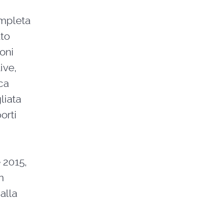
ompleta
ato
ioni
ive,
ca
liata
orti
e 2015,
n
alla