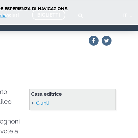
e esperienza di navigazione.
 conclusi
BIGLIETTI
IT
piu'
nto
Casa editrice
ileo
Giunti
Tognoni
avole a