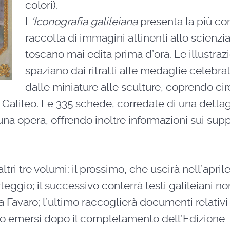
colori).
L
'Iconografia galileiana
presenta la più c
raccolta di immagini attinenti allo scienzi
toscano mai edita prima d’ora. Le illustraz
spaziano dai ritratti alle medaglie celebrat
dalle miniature alle sculture, coprendo cir
i Galileo. Le 335 schede, corredate di una dettag
cuna opera, offrendo inoltre informazioni sui supp
tri tre volumi: il prossimo, che uscirà nell’april
eggio; il successivo conterrà testi galileiani no
a Favaro; l’ultimo raccoglierà documenti relativi 
ano emersi dopo il completamento dell’Edizione