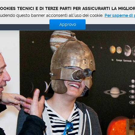
okies tecnici e di terze parti per assicurarti la miglior
Biblioteca e attività di ricerca
Eventi
udendo questo banner acconsenti all'uso dei cookie.
Per saperne di 
Approvo