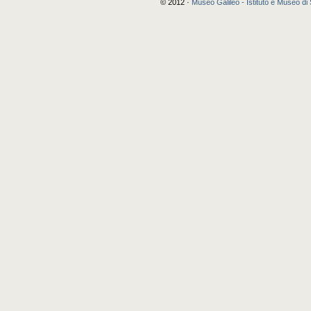
© 2012 ·
Museo Galileo - Istituto e Museo di 